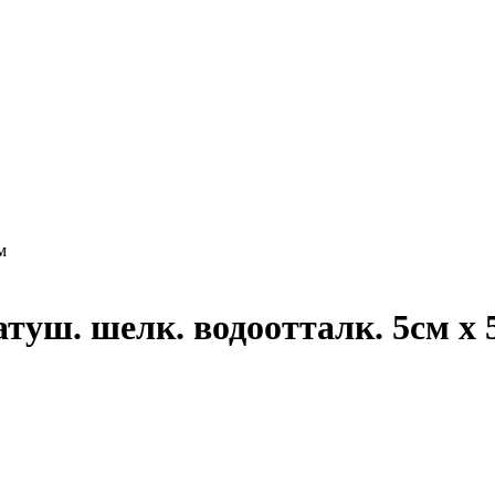
уш. шелк. водоотталк. 5см х 