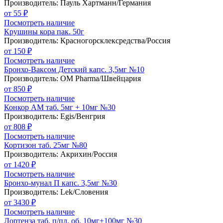
Производитель: Пауль Хартманн/Германия
от 55 ₽
Посмотреть наличие
Крушины кора пак. 50г
Производитель: Красногорсклексредства/Россия
от 150 ₽
Посмотреть наличие
Бронхо-Ваксом Детский капс. 3,5мг №10
Производитель: OM Pharma/Швейцария
от 850 ₽
Посмотреть наличие
Конкор АМ таб. 5мг + 10мг №30
Производитель: Egis/Венгрия
от 808 ₽
Посмотреть наличие
Кортизон таб. 25мг №80
Производитель: Акрихин/Россия
от 1420 ₽
Посмотреть наличие
Бронхо-мунал П капс. 3,5мг №30
Производитель: Lek/Словения
от 3430 ₽
Посмотреть наличие
Лортенза таб. п/пл. об. 10мг+100мг №30