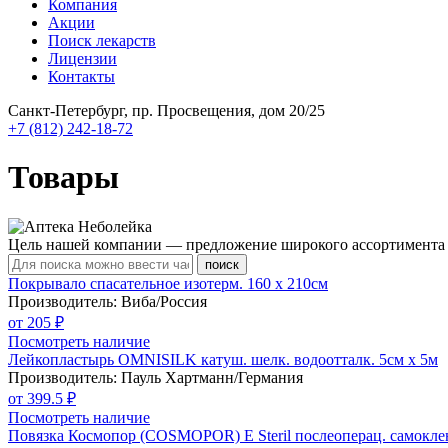
Компания
Акции
Поиск лекарств
Лицензии
Контакты
Санкт-Петербург, пр. Просвещения, дом 20/25
+7 (812) 242-18-72
Товары
Цель нашей компании — предложение широкого ассортимента т
Покрывало спасательное изотерм. 160 х 210см
Производитель: Виба/Россия
от 205 ₽
Посмотреть наличие
Лейкопластырь OMNISILK катуш. шелк. водоотталк. 5см х 5м
Производитель: Пауль Хартманн/Германия
от 399.5 ₽
Посмотреть наличие
Повязка Космопор (COSMOPOR) E Steril послеоперац. самокле